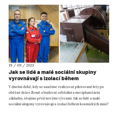
19 / 09 / 2023
Jak se lidé a malé sociální skupiny
vyrovnávají s izolací během
vesmírných misí?
V dnešní době, kdy se snažíme realizovat pilotované lety po
oběžné dráze Země a budovat orbitální a meziplanetární
základny, stojíme před novými výzvami. Jak se lidé a malé
sociální skupiny vyrovnávají s izolací během kosmických misí?
Jaké dopady má ta...