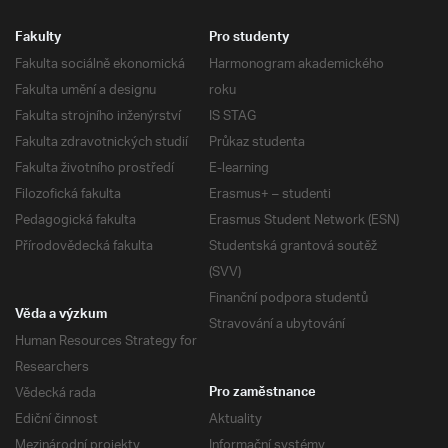
Fakulty
Pro studenty
Fakulta sociálně ekonomická
Harmonogram akademického
Fakulta umění a designu
roku
Fakulta strojního inženýrství
IS STAG
Fakulta zdravotnických studií
Průkaz studenta
Fakulta životního prostředí
E-learning
Filozofická fakulta
Erasmus+ – studenti
Pedagogická fakulta
Erasmus Student Network (ESN)
Přírodovědecká fakulta
Studentská grantová soutěž
(SVV)
Finanční podpora studentů
Věda a výzkum
Stravování a ubytování
Human Resources Strategy for
Researchers
Vědecká rada
Pro zaměstnance
Ediční činnost
Aktuality
Mezinárodní projekty
Informační systémy