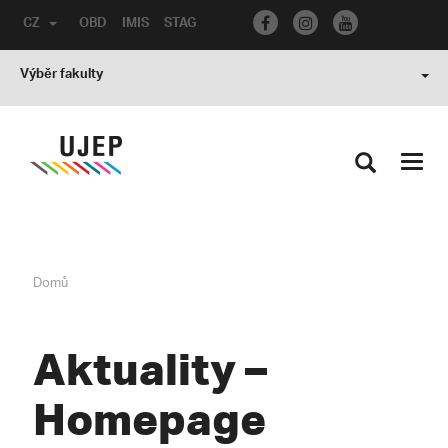
CZ
OBD
IMIS
STAG
Výběr fakulty
Toggl
navig
Domů
Aktuality –
Homepage