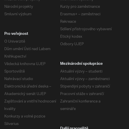
Národní projekty
Kurzy pro zaměstnance
Smluvní výzkum
Erasmus+ – zaměstnaci
Rekreace
Sdílení přístrojového vybavení
Pro veřejnost
Etický kodex
O Univerzitě
Odbory UJEP
Dům umění Ústí nad Labem
Knihkupectví
Vědecká knihovna UJEP
Mezinárodní spolupráce
Sportoviště
Aktuální výzvy – studenti
Nahrávací studio
Aktuální výzvy – zaměstnanci
Elektronická úřední deska –
Stipendijní pobyty v zahraničí
Akademický senát UJEP
Pracovní stáže v zahraničí
Zajišťování a vnitřní hodnocení
Zahraniční konference a
kvality
semináře
Konkurzy a volné pozice
Silverius
Další pracoviště