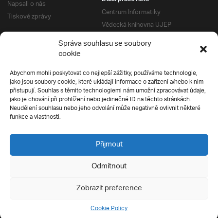
Napsali o nás
Centrum Informatiky
Tiskové zprávy
Vědecká knihovna UJEP
Správa kolejí a menz
Správa souhlasu se soubory
Univerzitní centrum podpory
Pro absolventy
cookie
Klub absolventů
Abychom mohli poskytovat co nejlepší zážitky, používáme technologie,
Silverius
jako jsou soubory cookie, které ukládají informace o zařízení a/nebo k nim
Pro uchazeče
přistupují. Souhlas s těmito technologiemi nám umožní zpracovávat údaje,
Přijímací řízení
jako je chování při prohlížení nebo jedinečné ID na těchto stránkách.
Neudělení souhlasu nebo jeho odvolání může negativně ovlivnit některé
E-prihlaska
Ochrana soukromí
funkce a vlastnosti.
Podmínky přijímacího řízení
Přípravné kurzy
Přijmout
Odmítnout
Všechna práva vyhrazena
Zobrazit preference
Cookie Policy