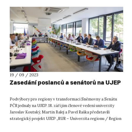
19 / 09 / 2023
Zasedání poslanců a senátorů na UJEP
Podvýbory pro regiony v transformaci Sněmovny a Senátu
PČR jednaly na UJEP. 18. září jim členové vedení univerzity
Jaroslav Koutský, Martin Balej a Pavel Raška představili
strategický projekt UJEP „RUR – Univerzita regionu / Region
univerzitě“, který u...