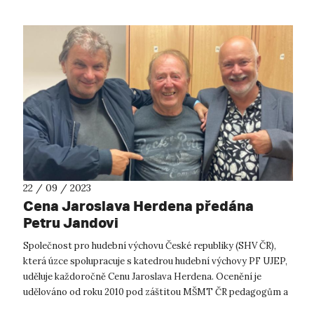
22 / 09 / 2023
Cena Jaroslava Herdena předána
Petru Jandovi
Společnost pro hudební výchovu České republiky (SHV ČR),
která úzce spolupracuje s katedrou hudební výchovy PF UJEP,
uděluje každoročně Cenu Jaroslava Herdena. Ocenění je
udělováno od roku 2010 pod záštitou MŠMT ČR pedagogům a
osobnostem umělecké sféry...