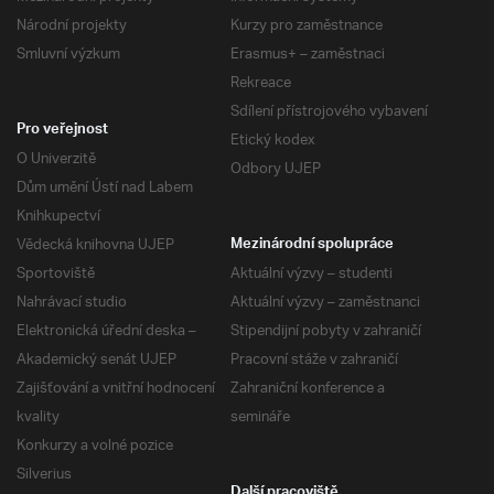
Národní projekty
Kurzy pro zaměstnance
Smluvní výzkum
Erasmus+ – zaměstnaci
Rekreace
Sdílení přístrojového vybavení
Pro veřejnost
Etický kodex
O Univerzitě
Odbory UJEP
Dům umění Ústí nad Labem
Knihkupectví
Vědecká knihovna UJEP
Mezinárodní spolupráce
Sportoviště
Aktuální výzvy – studenti
Nahrávací studio
Aktuální výzvy – zaměstnanci
Elektronická úřední deska –
Stipendijní pobyty v zahraničí
Akademický senát UJEP
Pracovní stáže v zahraničí
Zajišťování a vnitřní hodnocení
Zahraniční konference a
kvality
semináře
Konkurzy a volné pozice
Silverius
Další pracoviště