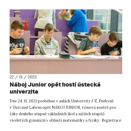
22 / 11 / 2023
Náboj Junior opět hostí ústecká
univerzita
Dne 24. 11. 2023 proběhne v aulách Univerzity J. E. Purkyně
v Ústí nad Labem opět NÁBOJ JUNIOR, týmová soutěž pro
žáky druhého stupně základních škol a nižších stupňů
víceletých gymnázií v oblasti matematiky a fyziky. Registrace
do Náboje Junior s...