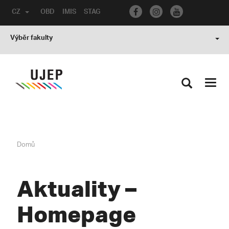
CZ
OBD
IMIS
STAG
Výběr fakulty
Toggl
navig
Domů
Aktuality –
Homepage