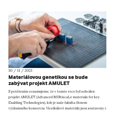
30 / 11 / 2023
Materiálovou genetikou se bude
zabývat projekt AMULET
S potěšením oznamujeme, že v tomto roce byl schválen
projekt AMULET (Advanced MUltiscaLe materials for key
Enabling Technologies), kde je naše fakulta členem
výzkumného konsorcia. Víceškálové materiály jsou sestaveny z
různých druhů nanomateriálů, k...