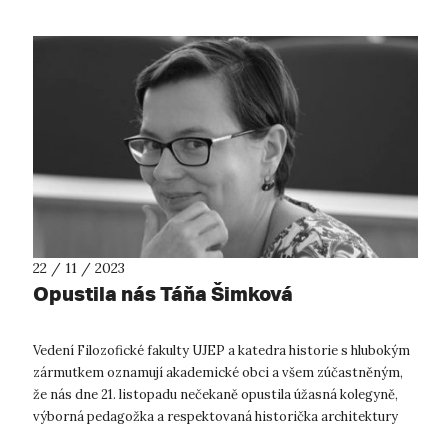
22 / 11 / 2023
Opustila nás Táňa Šimková
Vedení Filozofické fakulty UJEP a katedra historie s hlubokým
zármutkem oznamují akademické obci a všem zúčastněným,
že nás dne 21. listopadu nečekaně opustila úžasná kolegyně,
výborná pedagožka a respektovaná historička architektury
Mgr. Táňa Šimk...