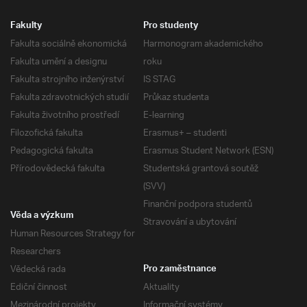
Fakulty
Pro studenty
Fakulta sociálně ekonomická
Harmonogram akademického
Fakulta umění a designu
roku
Fakulta strojního inženýrství
IS STAG
Fakulta zdravotnických studií
Průkaz studenta
Fakulta životního prostředí
E-learning
Filozofická fakulta
Erasmus+ – studenti
Pedagogická fakulta
Erasmus Student Network (ESN)
Přírodovědecká fakulta
Studentská grantová soutěž
(SVV)
Finanční podpora studentů
Věda a výzkum
Stravování a ubytování
Human Resources Strategy for
Researchers
Vědecká rada
Pro zaměstnance
Ediční činnost
Aktuality
Mezinárodní projekty
Informační systémy