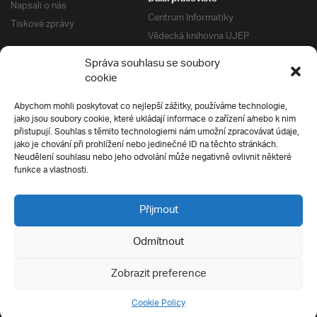
Napsali o nás
Centrum Informatiky
Tiskové zprávy
Vědecká knihovna UJEP
Správa kolejí a menz
Správa souhlasu se soubory
Univerzitní centrum podpory
Pro absolventy
cookie
Klub absolventů
Abychom mohli poskytovat co nejlepší zážitky, používáme technologie,
Silverius
jako jsou soubory cookie, které ukládají informace o zařízení a/nebo k nim
Pro uchazeče
přistupují. Souhlas s těmito technologiemi nám umožní zpracovávat údaje,
Přijímací řízení
jako je chování při prohlížení nebo jedinečné ID na těchto stránkách.
Neudělení souhlasu nebo jeho odvolání může negativně ovlivnit některé
E-prihlaska
Ochrana soukromí
funkce a vlastnosti.
Podmínky přijímacího řízení
Přípravné kurzy
Přijmout
Odmítnout
Všechna práva vyhrazena
Zobrazit preference
Cookie Policy