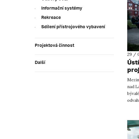
Informační systémy
Rekreace
Sdílení přístrojového vybavení
Projektová činnost
29 / 
Úst
Další
pro
Mezin
nad L
býval
odvah
Neboj 