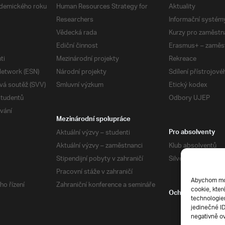
demického roku
Human Resources Strategy for
Aktuality
Researchers
Informační systém
Vědecká rada
Kurzy pro zaměstn
Ediční činnost
Erasmus+ – zaměs
ti
Mezinárodní projekty
Rekreace
etwork (ESN)
Národní projekty
Sdílení přístrojov
vá soutěž (SVV)
Smluvní výzkum
Etický kodex
studentů
Odbory UJEP
vání
Mezinárodní spolupráce
Aktuální výzvy – studenti
Pro absolventy
Aktuální výzvy – zaměstnanci
Klub absolventů
Stipendijní pobyty v zahraničí
Silverius
Pracovní stáže v zahraničí
Abychom mohl
ho řízení
Zahraniční konference a semináře
cookie, kter
Ochrana soukrom
technologiem
jedinečné I
negativně ov