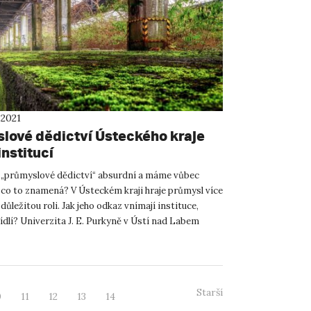
 2021
lové dědictví Ústeckého kraje
nstitucí
í „průmyslové dědictví“ absurdní a máme vůbec
 co to znamená? V Ústeckém kraji hraje průmysl více
 důležitou roli. Jak jeho odkaz vnímají instituce,
ídlí? Univerzita J. E. Purkyně v Ústí nad Labem
..
Starší
0
11
12
13
14