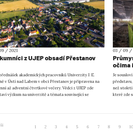
09 / 2021
03 / 09 /
kumníci z UJEP obsadí Přestanov
Průmys
očima i
 přednášek akademických pracovníků Univerzity J. E.
Je souslov
ně v Ústí nad Labem v obci Přestanov je připravena na
představu,
mní až adventní čtvrtkové večery. Vědci z UJEP zde
než století
aví výzkum na univerzitě a témata související se
které zde s
ostí 21. století. ...
představuj.
ší
1
2
3
4
5
6
7
8
9
1