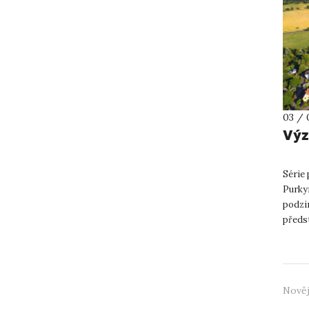
03 / 
Výz
Série
Purky
podzi
předst
společn
Nověj