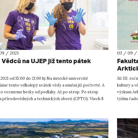
09 / 2021
03 / 09 /
 Vědců na UJEP již tento pátek
Fakult
Arktick
. 2021 od 15:00 do 21:00 h) Na ústecké univerzitě
Již III. ro
me tento velkolepý svátek vědy a umění již počtvrté. A
kultury a v
 to vezmeme hezky od podlahy. Až po strop. Po strop
výzkum Ark
a přírodovědných a technických oborů (CPTO). Všech 8
týdnu řadou
této nové d...
2021 pro...