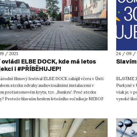
09 / 2021
24 / 09 /
í ovládl ELBE DOCK, kde má letos
Slavíme
jekci i #PŘÍBĚHUJEP!
árodní filmový festival ELBE DOCK zahájil včera v Ústí
SLAVÍME 30
abem stezku odvahy audiovizuálními instalacemi v
Purkyně v Ú
ém protiatomovém krytu, tzv. „Bunkru“. Proč stezku
však je, v 
y? Protože hlavním heslem letošního ročníku je NEBOJ!
vysoké škols
ve smyslu nebát s...