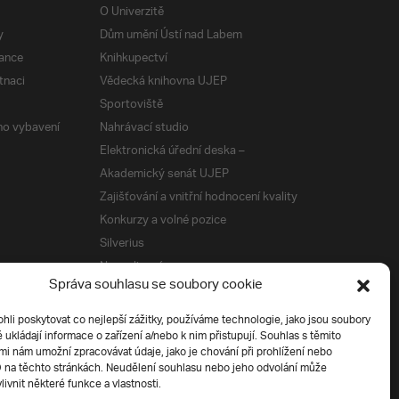
O Univerzitě
y
Dům umění Ústí nad Labem
ance
Knihkupectví
tnaci
Vědecká knihovna UJEP
Sportoviště
ého vybavení
Nahrávací studio
Elektronická úřední deska –
Akademický senát UJEP
Zajišťování a vnitřní hodnocení kvality
Konkurzy a volné pozice
Silverius
Napsali o nás
Správa souhlasu se soubory cookie
Tiskové zprávy
i poskytovat co nejlepší zážitky, používáme technologie, jako jsou soubory
é ukládají informace o zařízení a/nebo k nim přistupují. Souhlas s těmito
í
i nám umožní zpracovávat údaje, jako je chování při prohlížení nebo
D na těchto stránkách. Neudělení souhlasu nebo jeho odvolání může
livnit některé funkce a vlastnosti.