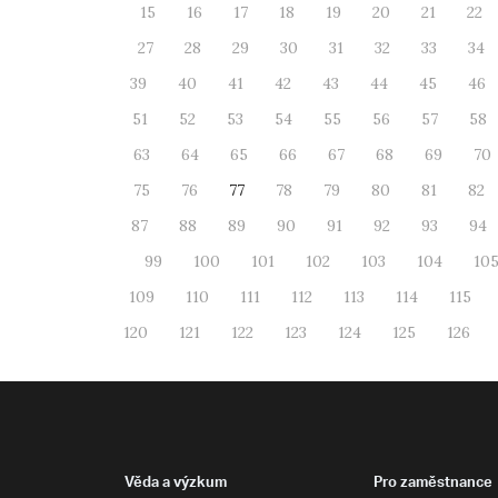
15
16
17
18
19
20
21
22
27
28
29
30
31
32
33
34
39
40
41
42
43
44
45
46
51
52
53
54
55
56
57
58
63
64
65
66
67
68
69
70
75
76
77
78
79
80
81
82
87
88
89
90
91
92
93
94
99
100
101
102
103
104
10
109
110
111
112
113
114
115
120
121
122
123
124
125
126
Věda a výzkum
Pro zaměstnance