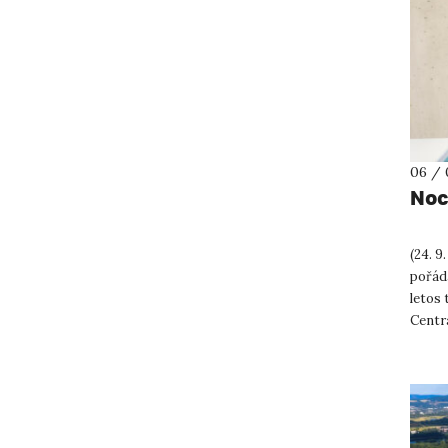
06 / 
Noc
(24. 9
pořádá
letos
Centr
pater 