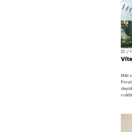
22 / 
Vít
Milé s
Považu
zlepši
vzdělá
Podmí