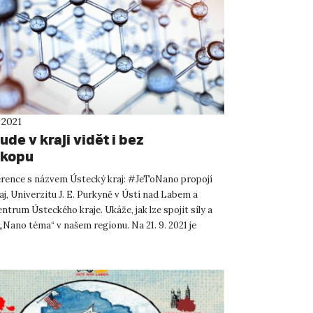
 2021
de v kraji vidět i bez
skopu
ence s názvem Ústecký kraj: #JeToNano propojí
j, Univerzitu J. E. Purkyně v Ústí nad Labem a
ntrum Ústeckého kraje. Ukáže, jak lze spojit síly a
 „Nano téma“ v našem regionu. Na 21. 9. 2021 je
a...