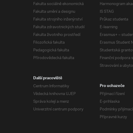
Fakulta sociálně ekonomická
Harmonogram aka
Fakulta umění a designu
IS STAG
Fakulta strojního inženýrství
Průkaz studenta
Fakulta zdravotnických studií
E-learning
Fakulta životního prostředí
Erasmus+ – studen
Filozofická fakulta
Erasmus Student N
Pedagogická fakulta
Studentská granto
Přírodovědecká fakulta
Finanční podpora 
Stravování a ubyto
Další pracoviště
Centrum Informatiky
Pro uchazeče
Vědecká knihovna UJEP
Přijímací řízení
Správa kolejí a menz
E-prihlaska
Univerzitní centrum podpory
Podmínky přijímací
Přípravné kurzy