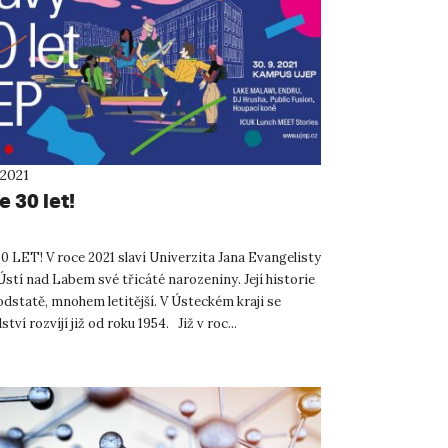
 2021
 30 let!
 LET! V roce 2021 slaví Univerzita Jana Evangelisty
stí nad Labem své třicáté narozeniny. Její historie
podstatě, mnohem letitější. V Ústeckém kraji se
tví rozvíjí již od roku 1954. Již v roc...