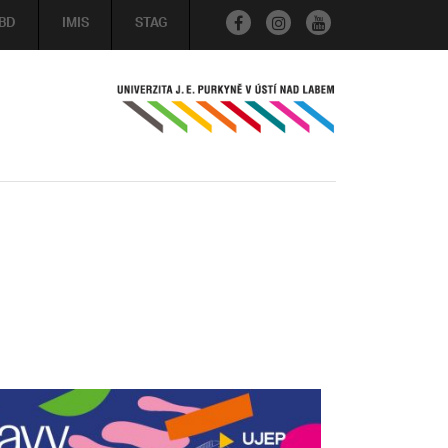
BD
IMIS
STAG