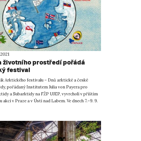
 2021
a životního prostředí pořádá
ý festival
čník Arktického festivalu – Dnů arktické a české
ědy, pořádaný Institutem Julia von Payera pro
tidy a Subarktidy na FŽP UJEP, vyvrcholí v příštím
 akcí v Praze a v Ústí nad Labem. Ve dnech 7.–9. 9.