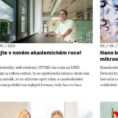
09 / 2021
09 / 09 /
ejte v novém akademickém roce!
Nano bu
mikro
tudentky, milí studenti, VÍTÁM vás u nás na UJEP.
Nanokonfer
ji za velkou radost, že se epidemická situace okolo nás
Ústecký kra
la natolik, že se můžeme opět vídat a vysokoškolské
Inovační ce
vání probíhá tou nejlepší formou, tedy face to face.
zviditelnit
nky ne...
připravován