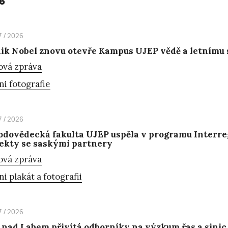
6
7 / 2026
ik Nobel znovu otevře Kampus UJEP vědě a letnímu
ová zpráva
ni fotografie
7 / 2026
odovědecká fakulta UJEP uspěla v programu Interreg
ekty se saskými partnery
ová zpráva
ni plakát a fotografii
7 / 2026
 nad Labem přivítá odborníky na výzkum řas a sinic