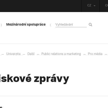
CZ
O
Mezinárodní spolupráce
Univerzita
Další
Public relations a marketing
Pro média
iskové zprávy