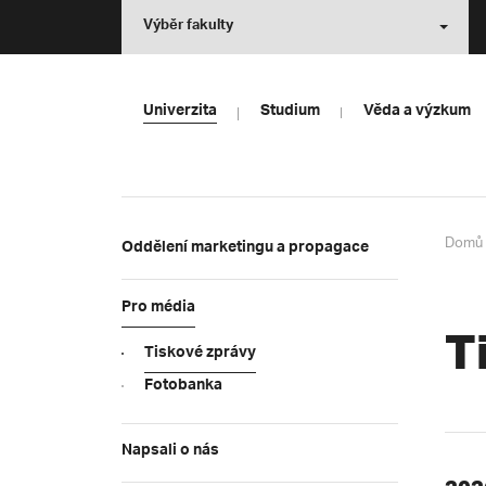
Výběr fakulty
Univerzita
Studium
Věda a výzkum
Domů
Oddělení marketingu a propagace
Pro média
T
Tiskové zprávy
Fotobanka
Napsali o nás