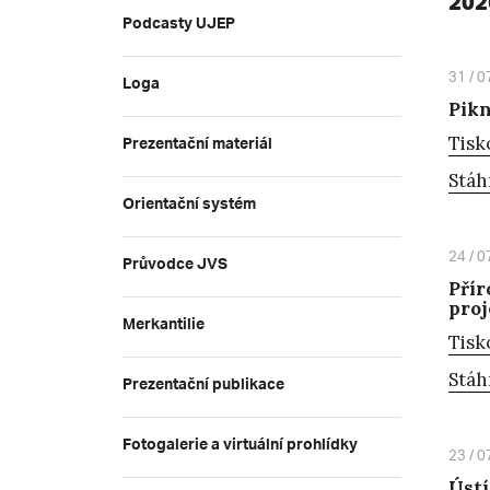
202
Podcasty UJEP
31 / 0
Loga
Pikn
Prezentační materiál
Tisk
Stáh
Orientační systém
24 / 0
Průvodce JVS
Přír
proj
Merkantilie
Tisk
Stáh
Prezentační publikace
Fotogalerie a virtuální prohlídky
23 / 0
Ústí