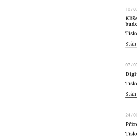
10 / 0
Klíš
bud
Tisk
Stáh
07 / 0
Digi
Tisk
Stáh
24 / 0
Přír
Tisk