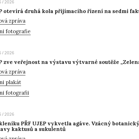
6 / 2026
 otevírá druhá kola přijímacího řízení na sedmi fa
ová zpráva
ni fotografie
6 / 2026
 zve veřejnost na výstavu výtvarné soutěže „Zelená
ová zpráva
ni plakát
ni fotografii
6 / 2026
kleníku PŘF UJEP vykvetla agáve. Vzácný botanický
avy kaktusů a sukulentů
ová zpráva