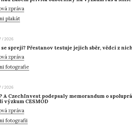
ová zpráva
ni plakát
7 / 2026
se spreji? Přestanov testuje jejich sběr, vědci z nic
ová zpráva
ni fotografie
7 / 2026
 A CzechInvest podepsaly memorandum o spoluprác
ílí výzkum CESMOD
ová zpráva
ni fotografii