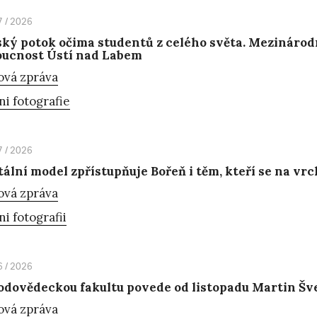
7 / 2026
ský potok očima studentů z celého světa. Mezinárodní
oucnost Ústí nad Labem
ová zpráva
ni fotografie
7 / 2026
tální model zpřístupňuje Bořeň i těm, kteří se na vr
ová zpráva
ni fotografii
6 / 2026
odovědeckou fakultu povede od listopadu Martin Šv
ová zpráva