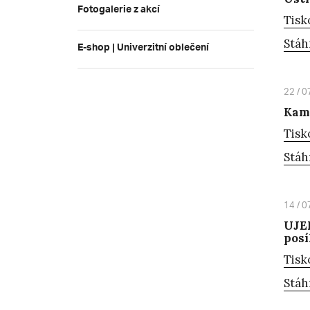
Fotogalerie z akcí
Tisk
Stáh
E-shop | Univerzitní oblečení
22 / 0
Kam 
Tisk
Stáh
14 / 0
UJEP
pos
Tisk
Stáh